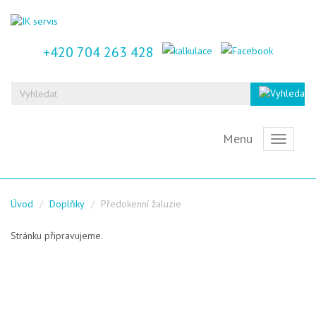
+420 704 263 428
Menu
Toggle
navigati
Úvod
Doplňky
Předokenní žaluzie
Stránku připravujeme.