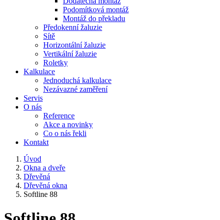
Dodatečná montáž
Podomítková montáž
Montáž do překladu
Předokenní žaluzie
Sítě
Horizontální žaluzie
Vertikální žaluzie
Roletky
Kalkulace
Jednoduchá kalkulace
Nezávazné zaměření
Servis
O nás
Reference
Akce a novinky
Co o nás řekli
Kontakt
Úvod
Okna a dveře
Dřevěná
Dřevěná okna
Softline 88
Softline 88