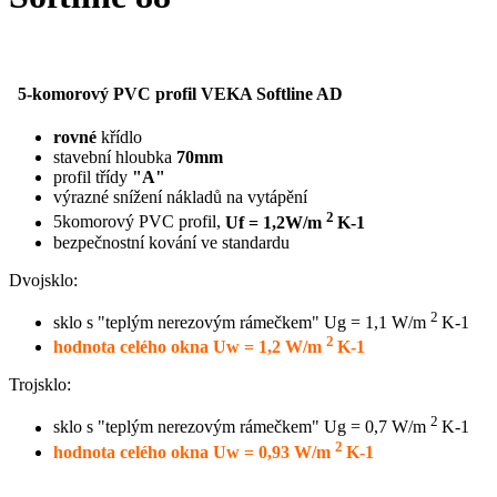
5-komorový PVC profil VEKA Softline AD
rovné
křídlo
stavební hloubka
70mm
profil třídy
"A"
výrazné snížení nákladů na vytápění
2
5komorový PVC profil,
Uf = 1,2W/m
K-1
bezpečnostní kování ve standardu
Dvojsklo:
2
sklo s "teplým nerezovým rámečkem" Ug = 1,1 W/m
K-1
2
hodnota celého okna Uw = 1,2 W/m
K-1
Trojsklo:
2
sklo s "teplým nerezovým rámečkem" Ug = 0,7 W/m
K-1
2
hodnota celého okna Uw = 0,93 W/m
K-1