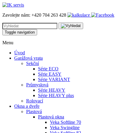
Zavolejte nám:
+420 704 263 428
Toggle navigation
Menu
Úvod
Garážová vrata
Sekční
Série ECO
Série EASY
Série VARIANT
Průmyslová
Série HEAVY
Série HEAVY plus
Rolovací
Okna a dveře
Plastová
Plastová okna
Veka Softline 70
Veka Swingline
Veka Softline 82