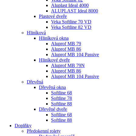
Aluplast Ideal 4000
ALUPLAST Ideal 8000
Plastové dveře
Veka Softline 70 VD
Veka Softline 82 VD
Hliníková
Hliníková okna
Aluprof MB 79
Aluprof MB 86
Aluprof MB 104 Passive
Hliníkové dveře
Aluprof MB 79N
Aluprof MB 86
Aluprof MB 104 Passive
Dřevěná
Dřevěná okna
Softline 68
Softline 78
Softline 88
Dřevěné dveře
Softline 68
Softline 88
Doplňky
Předokenní rolety