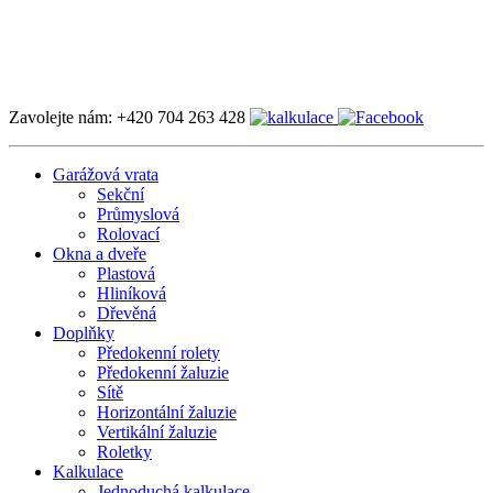
Zavolejte nám:
+420 704 263 428
Garážová vrata
Sekční
Průmyslová
Rolovací
Okna a dveře
Plastová
Hliníková
Dřevěná
Doplňky
Předokenní rolety
Předokenní žaluzie
Sítě
Horizontální žaluzie
Vertikální žaluzie
Roletky
Kalkulace
Jednoduchá kalkulace